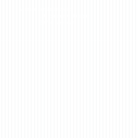
Adresse administrative :
116 route de Cabiraque
33750 Nérigean